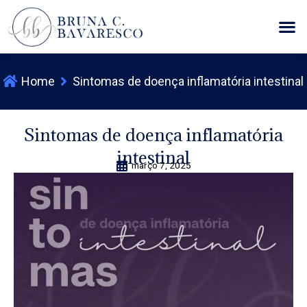
Ir
M
para
o
conteúdo
Home
Sintomas de doença inflamatória intestinal
Sintomas de doença inflamatória
intestinal
março 7, 2025