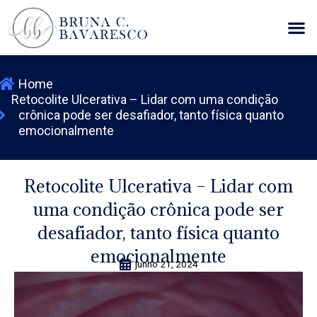
Ir
M
para
o
conteúdo
Home
Retocolite Ulcerativa – Lidar com uma condição
crônica pode ser desafiador, tanto física quanto
emocionalmente
Retocolite Ulcerativa – Lidar com
uma condição crônica pode ser
desafiador, tanto física quanto
emocionalmente
junho 21, 2024