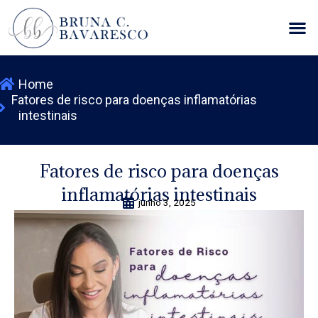
Ir
M
para
o
conteúdo
Home
Fatores de risco para doenças inflamatórias
intestinais
Fatores de risco para doenças
inflamatórias intestinais
junho 3, 2025