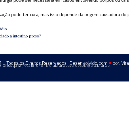
ação pode ter cura, mas isso depende da origem causadora do 
Next
ídio
iado a intestino preso?
– Todos os Direitos Reservados | Desenvolvido com
♥
por:
Vir
 iOffices
(21) 99215-8484
drabrunabavaresco
@dra.brunab