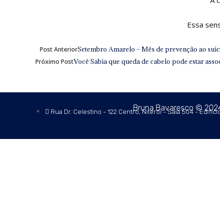
Essa sens
Prev
Setembro Amarelo – Mês de prevenção ao suic
Post Anterior
Você Sabia que queda de cabelo pode estar assoc
Próximo Post
Bruna Bavaresco © 2024 
Rua Dr. Celestino - 122 Centro, Niterói - Sala 504 - Edifício