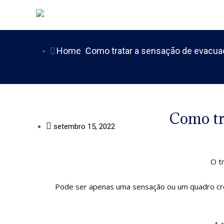
Ir
para
o
conteúdo
Home
Como tratar a sensação de evacua
Como tr
setembro 15, 2022
O t
Pode ser apenas uma sensação ou um quadro crôn
A 