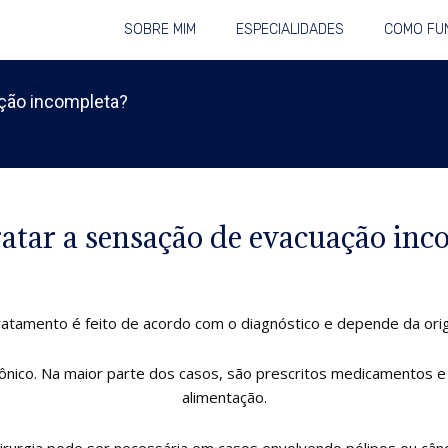
SOBRE MIM
ESPECIALIDADES
COMO FU
ção incompleta?
atar a sensação de evacuação inc
ratamento é feito de acordo com o diagnóstico e depende da ori
ico. Na maior parte dos casos, são prescritos medicamentos e
alimentação.
cirurgia pode ser necessária em casos envolvendo pólipos ou cânc