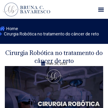
Ir
M
para
o
conteúdo
Home
Cirurgia Robótica no tratamento do câncer de reto
Cirurgia Robótica no tratamento do
câncer de reto
maio 26, 2023