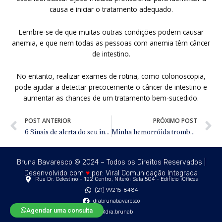
causa e iniciar o tratamento adequado.
Lembre-se de que muitas outras condições podem causar
anemia, e que nem todas as pessoas com anemia têm câncer
de intestino.
No entanto, realizar exames de rotina, como colonoscopia,
pode ajudar a detectar precocemente o câncer de intestino e
aumentar as chances de um tratamento bem-sucedido.
Prev
N
POST ANTERIOR
PRÓXIMO POST
6 Sinais de alerta do seu intestino
Minha hemorróida trombosou, o que fazer?
Bruna Bavaresco © 2024 – Todos os Direitos Reservados |
Desenvolvido com
♥
por:
Viral Comunicação Integrada
Rua Dr. Celestino - 122 Centro, Niterói Sala 504 - Edifício iOffices
(21) 99215-8484
drabrunabavaresco
Agendar uma consulta
@dra.brunab