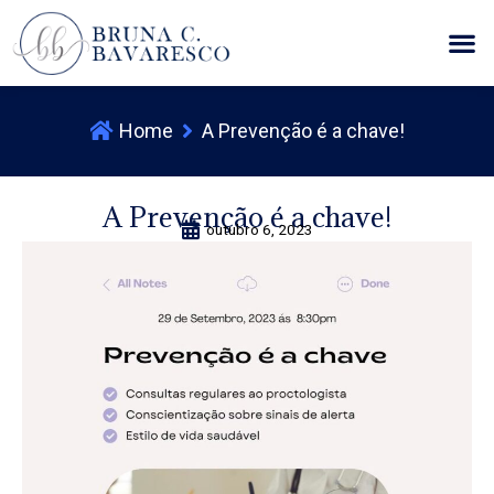
Ir
M
para
o
conteúdo
Home
A Prevenção é a chave!
A Prevenção é a chave!
outubro 6, 2023